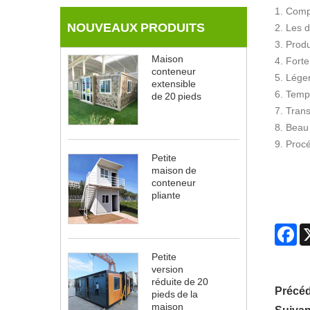
1. Compo
NOUVEAUX PRODUITS
2. Les d
3. Produ
Maison
4. Forte
conteneur
5. Lége
extensible
6. Temp
de 20 pieds
7. Tran
8. Beau 
9. Proc
Petite
maison de
conteneur
pliante
Fa
Petite
version
réduite de 20
Précéd
pieds de la
maison