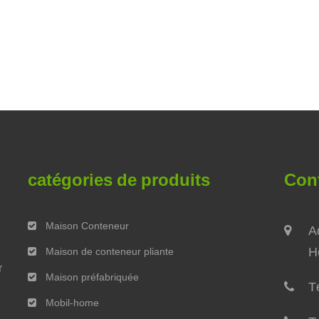
catégories de produits
Con
Maison Conteneur
A
H
Maison de conteneur pliante
r
Maison préfabriquée
Té
Mobil-home