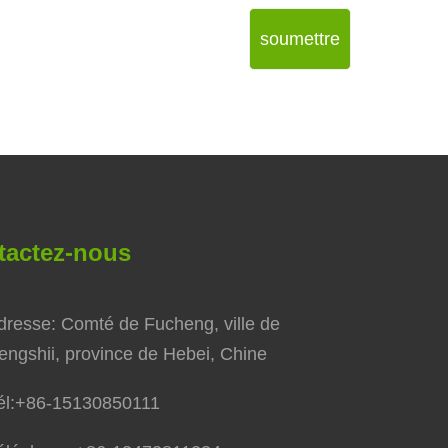
soumettre
tactez-nous
dresse: Comté de Fucheng, ville de
engshii, province de Hebei, Chine
l:
+86-15130850111