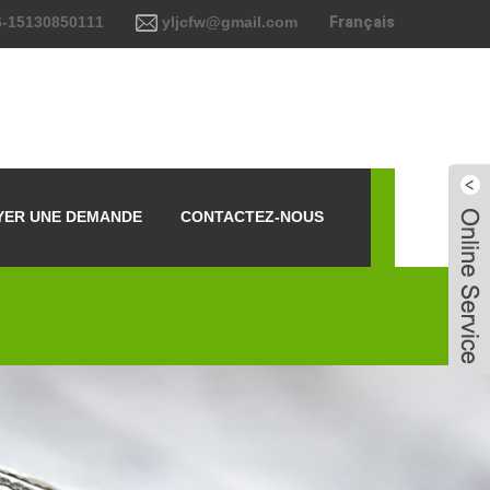
-15130850111
yljcfw@gmail.com
Français
YER UNE DEMANDE
CONTACTEZ-NOUS