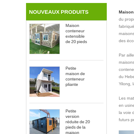
NOUVEAUX PRODUITS
Maison
du prop
Maison
fabriqué
conteneur
maisons
extensible
des éco
de 20 pieds
Par aill
maisons
Petite
conteneu
maison de
du Hebei
conteneur
Yilong, 
pliante
Les maté
en usin
Petite
la voie
version
futurs p
réduite de 20
pieds de la
maison