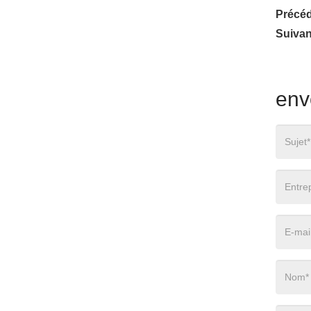
Précéd
Suivan
env