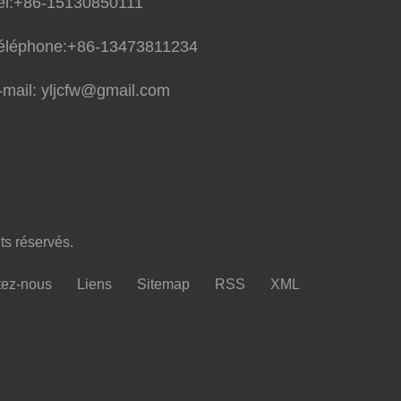
l:
+86-15130850111
éléphone:
+86-13473811234
-mail:
yljcfw@gmail.com
ts réservés.
tez-nous
Liens
Sitemap
RSS
XML