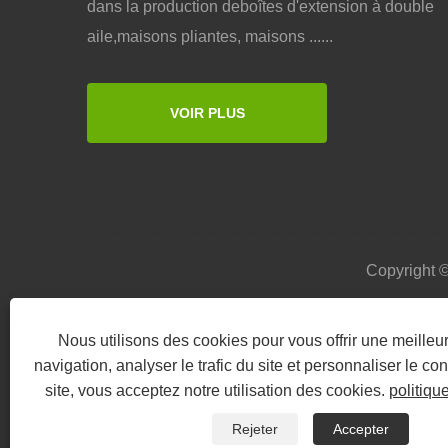
dans la production deboîtes d'extension à double
aile,maisons pliantes, maisons ......
VOIR PLUS
Copyright ©
Maison
À propos de nous
Des produits
Nous utilisons des cookies pour vous offrir une meille
navigation, analyser le trafic du site et personnaliser le con
site, vous acceptez notre utilisation des cookies.
politiqu
Rejeter
Accepter