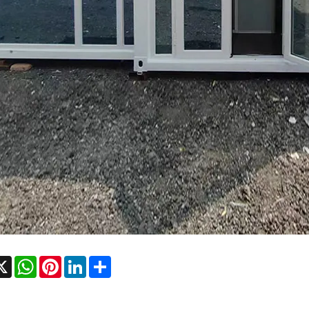
cebook
X
WhatsApp
Pinterest
LinkedIn
Share