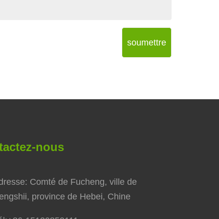
soumettre
tactez-nous
dresse: Comté de Fucheng, ville de
engshii, province de Hebei, Chine