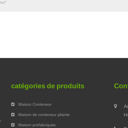
catégories de produits
Con
Maison Conteneur
A
H
Maison de conteneur pliante
r
Maison préfabriquée