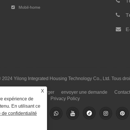
Té
Mobil-home
T
E
 2024 Yilong Integrated Housing Technology Co., Ltd. Tous droi
X
Nouvelles
Télécharger
envoyer une demande
Contac
Privacy Policy
ure expérience de
tenu. En utilisant ce
e de confidentialité