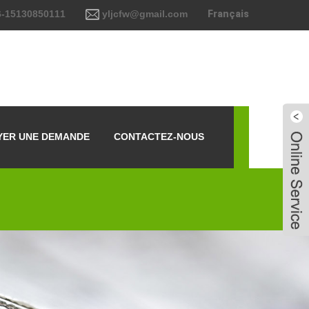
-15130850111
yljcfw@gmail.com
Français
YER UNE DEMANDE
CONTACTEZ-NOUS